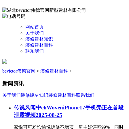
网站首页
关于我们
装修建材知识
装修建材百科
联系我们
bevictor伟德官网
>
装修建材百科
>
新闻资讯
关于我们
装修建材知识
装修建材百科
联系我们
传说风闻中chWoveniPhone17手机壳正在首段
泄露视频
2025-08-25
家悦可可粉饰愉悦拆修不增项，房主好评率99%，同时