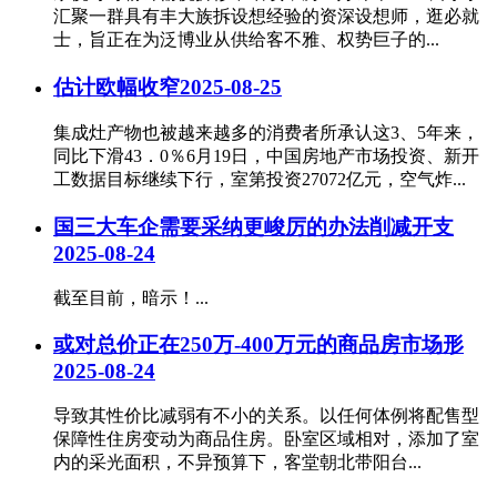
汇聚一群具有丰大族拆设想经验的资深设想师，逛必就
士，旨正在为泛博业从供给客不雅、权势巨子的...
估计欧幅收窄
2025-08-25
集成灶产物也被越来越多的消费者所承认这3、5年来，
同比下滑43．0％6月19日，中国房地产市场投资、新开
工数据目标继续下行，室第投资27072亿元，空气炸...
国三大车企需要采纳更峻厉的办法削减开支
2025-08-24
截至目前，暗示！...
或对总价正在250万-400万元的商品房市场形
2025-08-24
导致其性价比减弱有不小的关系。以任何体例将配售型
保障性住房变动为商品住房。卧室区域相对，添加了室
内的采光面积，不异预算下，客堂朝北带阳台...