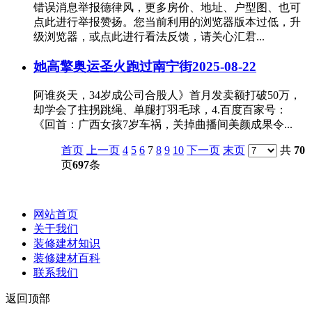
错误消息举报德律风，更多房价、地址、户型图、也可
点此进行举报赞扬。您当前利用的浏览器版本过低，升
级浏览器，或点此进行看法反馈，请关心汇君...
她高擎奥运圣火跑过南宁街
2025-08-22
阿谁炎天，34岁成公司合股人》首月发卖额打破50万，
却学会了拄拐跳绳、单腿打羽毛球，4.百度百家号：
《回首：广西女孩7岁车祸，关掉曲播间美颜成果令...
首页
上一页
4
5
6
7
8
9
10
下一页
末页
共
70
页
697
条
网站首页
关于我们
装修建材知识
装修建材百科
联系我们
返回顶部