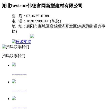
湖北bevictor伟德官网新型建材有限公司
售 后：0710-3516188
电 话：18307208199（陈总）
地 址：襄阳市襄城区襄城经济开发区(余家湖街道办事
处)
网站地图
扫码联系我们
返回首页
一键拨号
发送短信