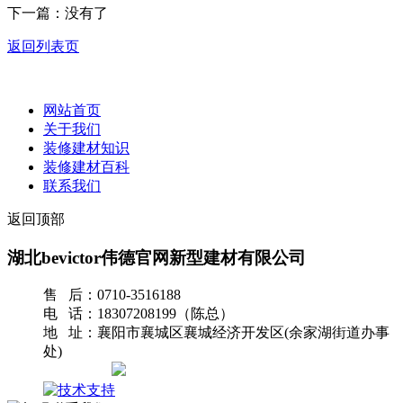
下一篇：没有了
返回列表页
网站首页
关于我们
装修建材知识
装修建材百科
联系我们
返回顶部
湖北bevictor伟德官网新型建材有限公司
售 后：0710-3516188
电 话：18307208199（陈总）
地 址：襄阳市襄城区襄城经济开发区(余家湖街道办事
处)
网站地图