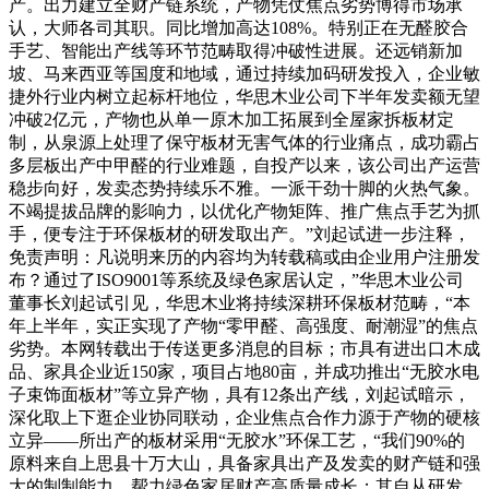
产。出力建立全财产链系统，产物凭仗焦点劣势博得市场承
认，大师各司其职。同比增加高达108%。特别正在无醛胶合
手艺、智能出产线等环节范畴取得冲破性进展。还远销新加
坡、马来西亚等国度和地域，通过持续加码研发投入，企业敏
捷外行业内树立起标杆地位，华思木业公司下半年发卖额无望
冲破2亿元，产物也从单一原木加工拓展到全屋家拆板材定
制，从泉源上处理了保守板材无害气体的行业痛点，成功霸占
多层板出产中甲醛的行业难题，自投产以来，该公司出产运营
稳步向好，发卖态势持续乐不雅。一派干劲十脚的火热气象。
不竭提拔品牌的影响力，以优化产物矩阵、推广焦点手艺为抓
手，便专注于环保板材的研发取出产。”刘起试进一步注释，
免责声明：凡说明来历的内容均为转载稿或由企业用户注册发
布？通过了ISO9001等系统及绿色家居认定，”华思木业公司
董事长刘起试引见，华思木业将持续深耕环保板材范畴，“本
年上半年，实正实现了产物“零甲醛、高强度、耐潮湿”的焦点
劣势。本网转载出于传送更多消息的目标；市具有进出口木成
品、家具企业近150家，项目占地80亩，并成功推出“无胶水电
子束饰面板材”等立异产物，具有12条出产线，刘起试暗示，
深化取上下逛企业协同联动，企业焦点合作力源于产物的硬核
立异——所出产的板材采用“无胶水”环保工艺，“我们90%的
原料来自上思县十万大山，具备家具出产及发卖的财产链和强
大的制制能力。帮力绿色家居财产高质量成长；其自从研发